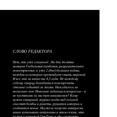
СЛОВО РЕДАКТОРА
Нет, это уже слишком!.. На два десятка
номеров Глобальная пандемия, разрушительное
землетрясение, и уже 2 (две) больших войны,
каждая из которых претендует стать мировой.
И все это за какие-то 4,5 года. Не каждому
седому старцу доводиться повстречать
столько событий за жизнь. Нам удалось за
несколько лет. Невольно задаешься вопросом – а
не пустяками ли мы тут занимаемся? Кому
нужен глянцевый журнал когда над головой
свистят бомбы и ракеты, рушатся империи и
создаются новые. Неужели кому-то интересно
какие купальники актуальны в этом сезоне, что
не так с карьерой Гая Ричи и где «лажают»