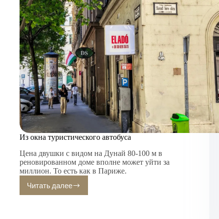
Из окна туристического автобуса
Цена двушки с видом на Дунай 80-100 м в
реновированном доме вполне может уйти за
миллион. То есть как в Париже.
Читать далее
Из
окна
туристического
автобуса