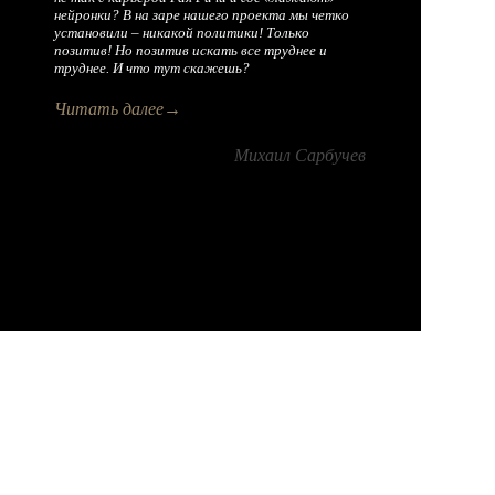
нейронки? В на заре нашего проекта мы четко
установили – никакой политики! Только
позитив! Но позитив искать все труднее и
труднее. И что тут скажешь?
Читать далее→
Михаил Сарбучев