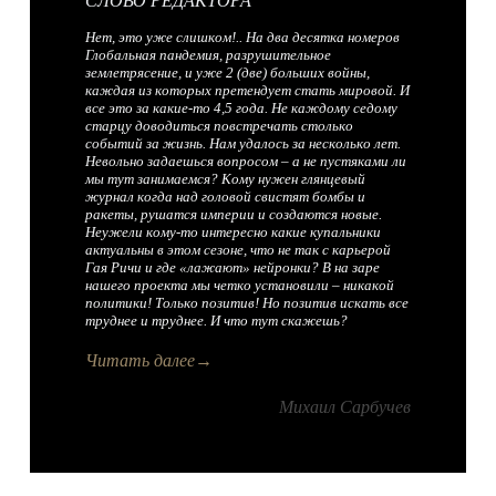
СЛОВО РЕДАКТОРА
Нет, это уже слишком!.. На два десятка номеров
Глобальная пандемия, разрушительное
землетрясение, и уже 2 (две) больших войны,
каждая из которых претендует стать мировой. И
все это за какие-то 4,5 года. Не каждому седому
старцу доводиться повстречать столько
событий за жизнь. Нам удалось за несколько лет.
Невольно задаешься вопросом – а не пустяками ли
мы тут занимаемся? Кому нужен глянцевый
журнал когда над головой свистят бомбы и
ракеты, рушатся империи и создаются новые.
Неужели кому-то интересно какие купальники
актуальны в этом сезоне, что не так с карьерой
Гая Ричи и где «лажают» нейронки? В на заре
нашего проекта мы четко установили – никакой
политики! Только позитив! Но позитив искать все
труднее и труднее. И что тут скажешь?
Читать далее→
Михаил Сарбучев