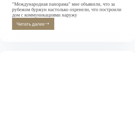
"Международная панорама" мне объявили, что за
рубежом буржуи настолько охренели, что построили
дом с коммуникациями наружу
Читать далее
Я
знал
этот
дом
с
7
лет.
В
СССР
я
смотрел
телевизор