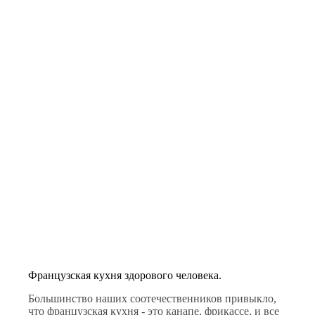
2,5
миллионов
французов
Французская кухня здорового человека.
Большинство наших соотечественников привыкло,
что французская кухня - это канапе, фрикассе, и все