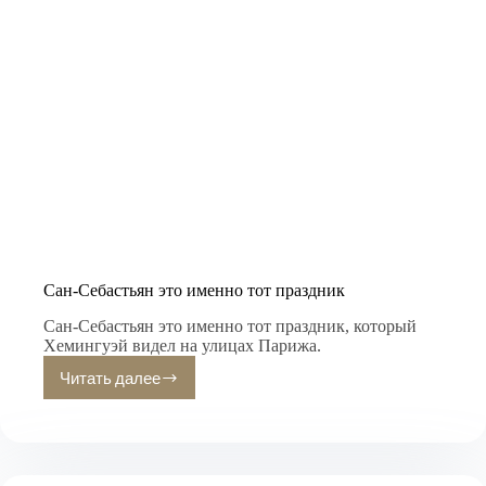
Сан-Себастьян это именно тот праздник
Сан-Себастьян это именно тот праздник, который
Хемингуэй видел на улицах Парижа.
Читать далее
Сан-
Себастьян
это
именно
тот
праздник