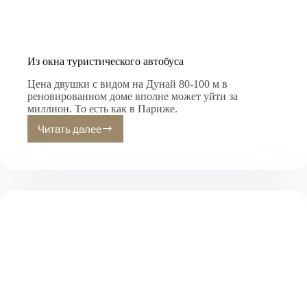
Из окна туристического автобуса
Цена двушки с видом на Дунай 80-100 м в
реновированном доме вполне может уйти за
миллион. То есть как в Париже.
Читать далее
Из
окна
туристического
автобуса