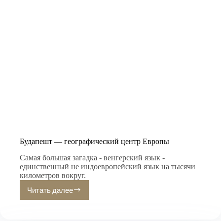
Будапешт — географический центр Европы
Самая большая загадка - венгерский язык -
единственный не индоевропейский язык на тысячи
километров вокруг.
Читать далее
Будапешт
—
географический
центр