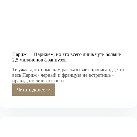
Париж — Парижем, но это всего лишь чуть больше
2,5 миллионов французов
Те ужасы, которые нам рассказывает пропаганда, что
весь Париж - черный и француза не встретишь -
правда, но лишь отчасти.
Читать далее
Париж
—
Парижем,
но
это
всего
лишь
чуть
больше