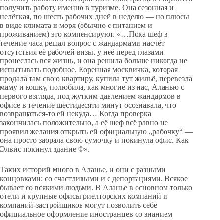
получить работу именно в туризме. Она сезонная и
нелёгкая, по шесть рабочих дней в неделю — но плюсы
в виде климата и моря (обычно с питанием и
проживанием) это компенсируют. «…Пока шеф в
течение часа решал вопрос с жандармами насчёт
отсутствия её рабочей визы, у неё перед глазами
пронеслась вся жизнь, и она решила больше никогда не
испытывать подобное. Коренная москвичка, которая
продала там свою квартиру, купила тут жильё, перевезла
маму и кошку, полюбила, как многие из нас, Аланью с
первого взгляда, под жутким давлением жандармов в
офисе в течение шестидесяти минут осознавала, что
возвращаться-то ей некуда… Когда проверка
закончилась положительно, а её шеф всё равно не
проявил желания открыть ей официальную „рабочку“ —
она просто забрала свою сумочку и покинула офис. Как
Элвис покинул здание ©».
Таких историй много в Аланье, и они с разными
концовками: со счастливыми и с депортациями. Всякое
бывает со всякими людьми. В Аланьe в основном только
отели и крупные офисы риелторских компаний и
компаний-застройщиков могут позволить себе
официальное оформление иностранцев со знанием