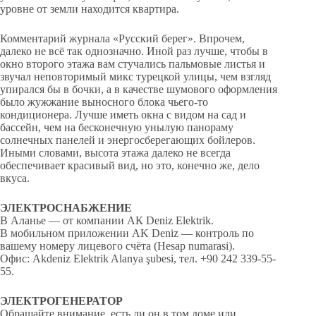
уровне от земли находится квартира.
Комментарий журнала «Русский берег». Впрочем,
далеко не всё так однозначно. Иной раз лучше, чтобы в
окно второго этажа вам стучались пальмовые листья и
звучал неповторимый микс турецкой улицы, чем взгляд
упирался бы в бочки, а в качестве шумового оформления
было жужжание выносного блока чьего-то
кондиционера. Лучше иметь окна с видом на сад и
бассейн, чем на бесконечную унылую панораму
солнечных панелей и энергосберегающих бойлеров.
Иными словами, высота этажа далеко не всегда
обеспечивает красивый вид, но это, конечно же, дело
вкуса.
ЭЛЕКТРОСНАБЖЕНИЕ
В Аланье — от компании АК Deniz Elektrik.
В мобильном приложении AK Deniz — контроль по
вашему номеру лицевого счёта (Hesap numarasi).
Офис: Akdeniz Elektrik Alanya şubesi, тел. +90 242 339-55-
55.
ЭЛЕКТРОГЕНЕРАТОР
Обращайте внимание, есть ли он в том доме или