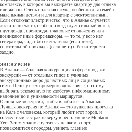
комплексе, в котором вы выбираете квартиру для отдыха
или жизни. Очень полезная штука, особенно для семей с
маленькими детьми и для квартир с электроплитами.
Если отключат электричество, что в Аланье случается
достаточно часто, особенно когда дует сильный ветер,
идут дожди, происходят плановые отключения или
возникают иные форс-мажоры, — то те, у кого нет
генератора, сидят без света, тепла (если зима),
спасительной прохлады (если лето) и без интернета
заодно.
ЭКСКУРСИЯ
В Аланье — большая конкуренция в сфере продажи
экскурсий — от отельных гидов и уличных
экскурсионных бюро до частных лиц в социальных
сетях. Цены у всех примерно одинаковые, поэтому
выбирать рекомендую по удобству, информационному
наполнению и уникальности маршрутов.
Основные экскурсии, чтобы влюбиться в Аланью.
Лучшая экскурсия по Аланье — это душевная прогулка
на Кале с человеком, который любит этот город, и
совместный завтрак наверху в ресторанчике Muhtarın
Yerı. Затем можно спуститься пешком в порт,
познакомиться с городом, увидеть главные