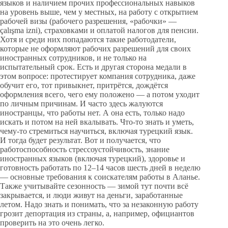
языков и наличием прочих профессиональных навыков
на уровень выше, чем у местных, на работу с открытием
рабочей визы (рабочего разрешения, «рабочки» —
çalışma izni), страховками и оплатой налогов для пенсии.
Хотя и среди них попадаются такие работодатели,
которые не оформляют рабочих разрешений для своих
иностранных сотрудников, и не только на
испытательный срок. Есть и другая сторона медали в
этом вопросе: протестирует компания сотрудника, даже
обучит его, тот привыкнет, притрётся, дождётся
оформления всего, чего ему положено — а потом уходит
по личным причинам. И часто здесь жалуются
иностранцы, что работы нет. А она есть, только надо
искать и потом на ней вкалывать. Что-то знать и уметь,
чему-то стремиться научиться, включая турецкий язык.
И тогда будет результат. Вот и получается, что
работоспособность стрессоустойчивость, знание
иностранных языков (включая турецкий), здоровье и
готовность работать по 12–14 часов шесть дней в неделю
— основные требования к соискателям работы в Аланье.
Также учитывайте сезонность — зимой тут почти всё
закрывается, и люди живут на деньги, заработанные
летом. Надо знать и понимать, что за незаконную работу
грозит депортация из страны, а, например, официантов
проверить на это очень легко.