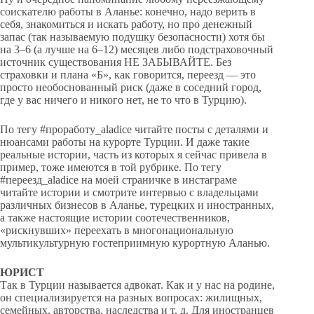
соискателю работы в Аланье: конечно, надо верить в
себя, знакомиться и искать работу, но про денежный
запас (так называемую подушку безопасности) хотя бы
на 3–6 (а лучше на 6–12) месяцев либо подстраховочный
источник существования НЕ ЗАБЫВАЙТЕ. Без
страховки и плана «Б», как говорится, переезд — это
просто необоснованный риск (даже в соседний город,
где у вас ничего и никого нет, не то что в Турцию).
По тегу #проработу_aladice читайте посты с деталями и
нюансами работы на курорте Турции. И даже такие
реальные истории, часть из которых я сейчас привела в
пример, тоже имеются в той рубрике. По тегу
#переезд_aladice на моей страничке в инстаграме
читайте истории и смотрите интервью с владельцами
различных бизнесов в Аланье, турецких и иностранных,
а также настоящие истории соотечественников,
«рискнувших» переехать в многонациональную
мультикультурную гостеприимную курортную Аланью.
ЮРИСТ
Так в Турции называется адвокат. Как и у нас на родине,
он специализируется на разных вопросах: жилищных,
семейных, авторства, наследства и т. д. Для иностранцев