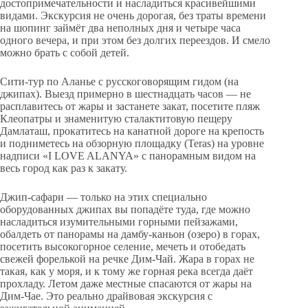
достопримечательности и насладиться красивейшими
видами. Экскурсия не очень дорогая, без траты времени
на шопинг займёт два неполных дня и четыре часа
одного вечера, и при этом без долгих переездов. И смело
можно брать с собой детей.
Сити-тур по Аланье с русскоговорящим гидом (на
джипах). Выезд примерно в шестнадцать часов — не
расплавитесь от жары и застанете закат, посетите пляж
Клеопатры и знаменитую сталактитовую пещеру
Дамлаташ, прокатитесь на канатной дороге на крепость
и подниметесь на обзорную площадку (Teras) на уровне
надписи «I LOVE ALANYA» с панорамным видом на
весь город как раз к закату.
Джип-сафари — только на этих специально
оборудованных джипах вы попадёте туда, где можно
насладиться изумительными горными пейзажами,
обалдеть от панорамы на дамбу-каньон (озеро) в горах,
посетить высокогорное селение, мечеть и отобедать
свежей форелькой на речке Дим-Чай. Жара в горах не
такая, как у моря, и к тому же горная река всегда даёт
прохладу. Летом даже местные спасаются от жары на
Дим-Чае. Это реально драйвовая экскурсия с