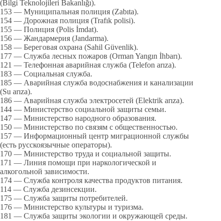
(Bilgi Teknolojileri Bakanlığı).
153 — Муниципальная полиция (Zabıta).
154 — Дорожная полиция (Trafık polisi).
155 — Полиция (Polis İmdat).
156 — Жандармерия (Jandarma).
158 — Береговая охрана (Sahil Güvenlik).
177 — Служба лесных пожаров (Orman Yangın İhbarı).
121 — Телефонная аварийная служба (Telefon arıza).
183 — Социальная служба.
185 — Аварийная служба водоснабжения и канализации
(Su arıza).
186 — Аварийная служба электросетей (Elektrik arıza).
144 — Министерство социальной защиты семьи.
147 — Министерство народного образования.
150 — Министерство по связям с общественностью.
157 — Информационный центр миграционной службы
(есть русскоязычные операторы).
170 — Министерство труда и социальной защиты.
171 — Линия помощи при наркологической и
алкогольной зависимости.
174 — Служба контроля качества продуктов питания.
114 — Служба дезинсекции.
175 — Служба защиты потребителей.
176 — Министерство культуры и туризма.
181 — Служба защиты экологии и окружающей среды.