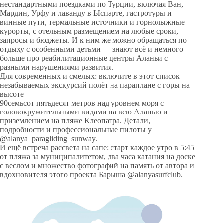
нестандартными поездками по Турции, включая Ван,
Мардин, Урфу и лаванду в Ыспарте, гастротуры и
винные пути, термальные источники и горнолыжные
курорты, с отельным размещением на любые сроки,
запросы и бюджеты. И к ним же можно обращаться по
отдыху с особенными детьми — знают всё и немного
больше про реабилитационные центры Аланьи с
разными нарушениями развития.
Для современных и смелых: включите в этот список
незабываемых экскурсий полёт на параплане с горы на
высоте
90семьсот пятьдесят метров над уровнем моря с
головокружительными видами на всю Аланью и
приземлением на пляже Клеопатра. Детали,
подробности и профессиональные пилоты у
@alanya_paragliding_sunway.
И ещё встреча рассвета на сапе: старт каждое утро в 5:45
от пляжа за муниципалитетом, два часа катания на доске
с веслом и множество фотографий на память от автора и
вдохновителя этого проекта Барыша @alanyasurfclub.