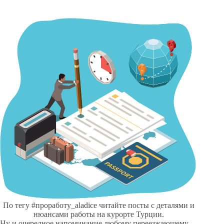
По тегу #проработу_aladice читайте посты с деталями и
нюансами работы на курорте Турции.
Ну и очередное напоминание любому переезжающему