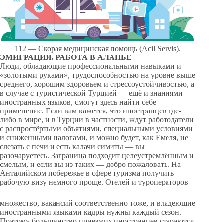
112 — Скорая медицинская помощь (Acil Servis).
ЭМИГРАЦИЯ. РАБОТА В АЛАНЬЕ
Люди, обладающие профессиональными навыками и
«золотыми руками», трудоспособностью на уровне выше
среднего, хорошим здоровьем и стрессоустойчивостью, а
в случае с туристической Турцией — ещё и знаниями
иностранных языков, смогут здесь найти себе
применение. Если вам кажется, что иностранцев где-
либо в мире, и в Турции в частности, ждут работодатели
с распростёртыми объятиями, специальными условиями
и сниженными налогами, и можно будет, как Емеля, не
слезать с печи и есть калачи симиты — вы
разочаруетесь. Заграница подходит целеустремлённым и
смелым, и если вы из таких — добро пожаловать. На
Анталийском побережье в сфере туризма получить
рабочую визу немного проще. Отелей и туроператоров
множество, вакансий соответственно тоже, и владеющие
иностранными языками кадры нужны каждый сезон.
Поэтому большинство приезжих иностранцев стараются