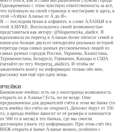
моего блога, как и глава миграционной службы города.
Одновременно с этим чувствую ответственность за всё,
что публикую на своей странице в инстаграме и здесь, в
этой «Азбуке Аланьи от А до Я».
Я — последняя буква в алфавите, в слове АЛАНЬЯ и в
этой АЗБУКЕ. Воспользуюсь своей возможностью
представиться как автору: @blogsemeyka_aladice. Я
вдохновила на переезд в Аланью более пятисот семей и
написала больше двухсот пятидесяти реальных историй
переезда сюда самых разных русскоязычных людей из
самых разных городов России, Украины, Казахстана,
Туркменистана, Беларуси, Германии, Канады и США
(читайте по тегу #переезд_aladice). И чтобы не
заканчивать книгу на информации только обо мне,
расскажу вам ещё про одну вещь.
ЯЧЕЙКИ
Банковские ячейки: есть ли у иностранца возможность
открыть их в Аланье? Есть, но не везде. Они
предназначены для держателей счёта в этом же банке (то
есть ячейку без счёта не откроют). Депозит берут от 350
тл, а аренда ячейки зависит от её размера и начинается
от 500 тл в месяц в тех банках, где мы смогли
достоверно узнать эту информацию. При этом счёт без
ВНЖ открыть в банке Аланьи можно, особенно с