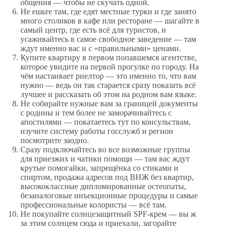
общения — чтобы не скучать одной.
Не ешьте там, где едят местные турки и где занято
много столиков в кафе или ресторане — шагайте в
самый центр, где есть всё для туристов, и
усаживайтесь в самое свободное заведение — там
ждут именно вас и с «правильными» ценами.
Купите квартиру в первом попавшемся агентстве,
которое увидите на первой прогулке по городу. На
чём настаивает риелтор — это именно то, что вам
нужно — ведь он так старается сразу показать всё
лучшее и рассказать об этом на родном вам языке.
Не собирайте нужные вам за границей документы
с родины и тем более не заморачивайтесь с
апостилями — покатаетесь тут по консульствам,
изучите систему работы госслужб и регион
посмотрите заодно.
Сразу подключайтесь во все возможные группы
для приезжих и чатики помощи — там вас ждут
крутые помогайки, запрещёнка со стиками и
спиртом, продажа адресов под ВНЖ без квартир,
высококлассные дипломированные остеопаты,
безаналоговые инъекционные процедуры и самые
профессиональные колористы — всё там.
Не покупайте солнцезащитный SPF-крем — вы ж
за этим солнцем сюда и приехали, загорайте