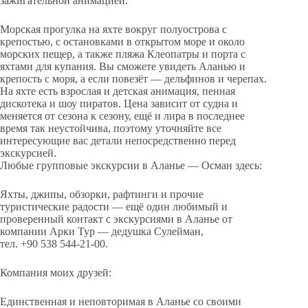
зажигательной анимацией.
Морская прогулка на яхте вокруг полуострова с
крепостью, с остановками в открытом море и около
морских пещер, а также пляжа Клеопатры и порта с
яхтами для купания. Вы сможете увидеть Аланью и
крепость с моря, а если повезёт — дельфинов и черепах.
На яхте есть взрослая и детская анимация, пенная
дискотека и шоу пиратов. Цена зависит от судна и
меняется от сезона к сезону, ещё и лира в последнее
время так неустойчива, поэтому уточняйте все
интересующие вас детали непосредственно перед
экскурсией.
Любые групповые экскурсии в Аланье — Осман здесь:
Яхты, джипы, обзорки, рафтинги и прочие
туристические радости — ещё один любимый и
проверенный контакт с экскурсиями в Аланье от
компании Арки Тур — дедушка Сулейман,
тел. +90 538 544-21-00.
Компания моих друзей:
Единственная и неповторимая в Аланье со своими