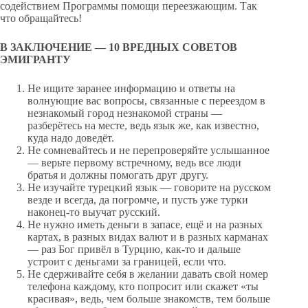
содействием Программы помощи переезжающим. Так
что обращайтесь!
В ЗАКЛЮЧЕНИЕ — 10 ВРЕДНЫХ СОВЕТОВ
ЭМИГРАНТУ
Не ищите заранее информацию и ответы на
волнующие вас вопросы, связанные с переездом в
незнакомый город незнакомой страны —
разберётесь на месте, ведь язык же, как известно,
куда надо доведёт.
Не сомневайтесь и не перепроверяйте услышанное
— верьте первому встречному, ведь все люди
братья и должны помогать друг другу.
Не изучайте турецкий язык — говорите на русском
везде и всегда, да погромче, и пусть уже турки
наконец-то выучат русский.
Не нужно иметь деньги в запасе, ещё и на разных
картах, в разных видах валют и в разных карманах
— раз Бог привёл в Турцию, как-то и дальше
устроит с деньгами за границей, если что.
Не сдерживайте себя в желании давать свой номер
телефона каждому, кто попросит или скажет «ты
красивая», ведь, чем больше знакомств, тем больше