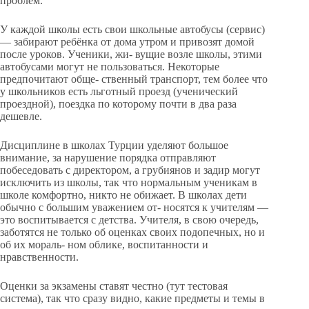
проблем.
У каждой школы есть свои школьные автобусы (сервис)
— забирают ребёнка от дома утром и привозят домой
после уроков. Ученики, жи- вущие возле школы, этими
автобусами могут не пользоваться. Некоторые
предпочитают обще- ственный транспорт, тем более что
у школьников есть льготный проезд (ученический
проездной), поездка по которому почти в два раза
дешевле.
Дисциплине в школах Турции уделяют большое
внимание, за нарушение порядка отправляют
побеседовать с директором, а грубиянов и задир могут
исключить из школы, так что нормальным ученикам в
школе комфортно, никто не обижает. В школах дети
обычно с большим уважением от- носятся к учителям —
это воспитывается с детства. Учителя, в свою очередь,
заботятся не только об оценках своих подопечных, но и
об их мораль- ном облике, воспитанности и
нравственности.
Оценки за экзамены ставят честно (тут тестовая
система), так что сразу видно, какие предметы и темы в