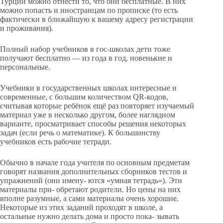
Турции можно отнести то, что они бесплатные. В них
можно попасть и иностранцам по прописке (то есть
фактически в ближайшую к вашему адресу регистрации
и проживания).
Полный набор учебников в гос-школах дети тоже
получают бесплатно — из года в год, новенькие и
персональные.
Учебники в государственных школах интересные и
современные, с большим количеством QR-кодов,
считывая которые ребёнок ещё раз повторяет изучаемый
материал уже в несколько другом, более наглядном
варианте, просматривает способы решения некоторых
задач (если речь о математике). К большинству
учебников есть рабочие тетради.
Обычно в начале года учителя по основным предметам
говорят названия дополнительных сборников тестов и
упражнений (они имену- ются «умная тетрадь»). Эти
материалы при- обретают родители. Но цены на них
вполне разумные, а сами материалы очень хорошие.
Некоторые из этих заданий проходят в школе, а
остальные нужно делать дома и просто пока- зывать