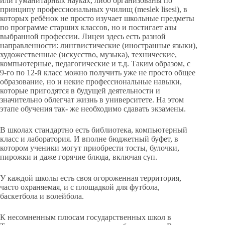
или гуманитарных науках, либо организованы по
принципу профессиональных училищ (meslek lisesi), в
которых ребёнок не просто изучает школьные предметы
по программе старших классов, но и постигает азы
выбранной профессии. Лицеи здесь есть разной
направленности: лингвистические (иностранные языки),
художественные (искусство, музыка), технические,
компьютерные, педагогические и т.д. Таким образом, с
9-го по 12-й класс можно получить уже не просто общее
образование, но и некие профессиональные навыки,
которые пригодятся в будущей деятельности и
значительно облегчат жизнь в университете. На этом
этапе обучения так- же необходимо сдавать экзамены.
В школах стандартно есть библиотека, компьютерный
класс и лаборатория. И вполне бюджетный буфет, в
котором ученики могут приобрести тосты, булочки,
пирожки и даже горячие блюда, включая суп.
У каждой школы есть своя огороженная территория,
часто охраняемая, и с площадкой для футбола,
баскетбола и волейбола.
К несомненным плюсам государственных школ в