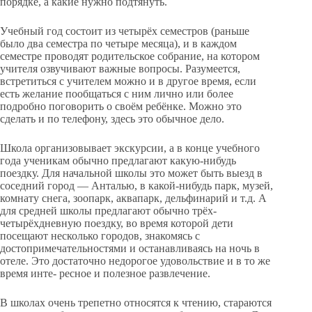
порядке, а какие нужно подтянуть.
Учебный год состоит из четырёх семестров (раньше
было два семестра по четыре месяца), и в каждом
семестре проводят родительское собрание, на котором
учителя озвучивают важные вопросы. Разумеется,
встретиться с учителем можно и в другое время, если
есть желание пообщаться с ним лично или более
подробно поговорить о своём ребёнке. Можно это
сделать и по телефону, здесь это обычное дело.
Школа организовывает экскурсии, а в конце учебного
года ученикам обычно предлагают какую-нибудь
поездку. Для начальной школы это может быть выезд в
соседний город — Анталью, в какой-нибудь парк, музей,
комнату снега, зоопарк, аквапарк, дельфинарий и т.д. А
для средней школы предлагают обычно трёх-
четырёхдневную поездку, во время которой дети
посещают несколько городов, знакомясь с
достопримечательностями и останавливаясь на ночь в
отеле. Это достаточно недорогое удовольствие и в то же
время инте- ресное и полезное развлечение.
В школах очень трепетно относятся к чтению, стараются