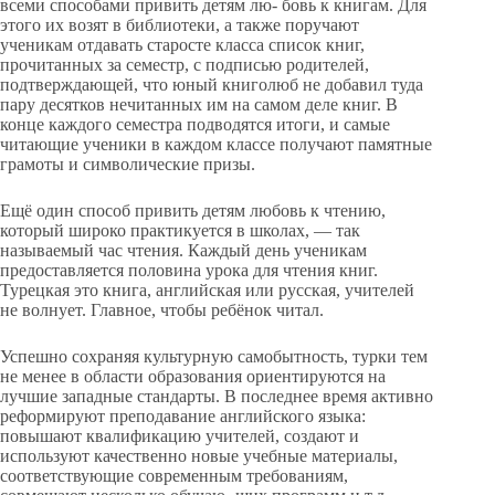
всеми способами привить детям лю- бовь к книгам. Для
этого их возят в библиотеки, а также поручают
ученикам отдавать старосте класса список книг,
прочитанных за семестр, с подписью родителей,
подтверждающей, что юный книголюб не добавил туда
пару десятков нечитанных им на самом деле книг. В
конце каждого семестра подводятся итоги, и самые
читающие ученики в каждом классе получают памятные
грамоты и символические призы.
Ещё один способ привить детям любовь к чтению,
который широко практикуется в школах, — так
называемый час чтения. Каждый день ученикам
предоставляется половина урока для чтения книг.
Турецкая это книга, английская или русская, учителей
не волнует. Главное, чтобы ребёнок читал.
Успешно сохраняя культурную самобытность, турки тем
не менее в области образования ориентируются на
лучшие западные стандарты. В последнее время активно
реформируют преподавание английского языка:
повышают квалификацию учителей, создают и
используют качественно новые учебные материалы,
соответствующие современным требованиям,