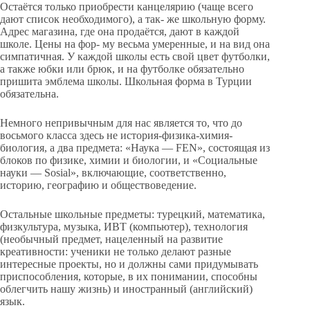
Остаётся только приобрести канцелярию (чаще всего
дают список необходимого), а так- же школьную форму.
Адрес магазина, где она продаётся, дают в каждой
школе. Цены на фор- му весьма умеренные, и на вид она
симпатичная. У каждой школы есть свой цвет футболки,
а также юбки или брюк, и на футболке обязательно
пришита эмблема школы. Школьная форма в Турции
обязательна.
Немного непривычным для нас является то, что до
восьмого класса здесь не история-физика-химия-
биология, а два предмета: «Наука — FEN», состоящая из
блоков по физике, химии и биологии, и «Социальные
науки — Sosial», включающие, соответственно,
историю, географию и обществоведение.
Остальные школьные предметы: турецкий, математика,
физкультура, музыка, ИВТ (компьютер), технология
(необычный предмет, нацеленный на развитие
креативности: ученики не только делают разные
интересные проекты, но и должны сами придумывать
приспособления, которые, в их понимании, способны
облегчить нашу жизнь) и иностранный (английский)
язык.