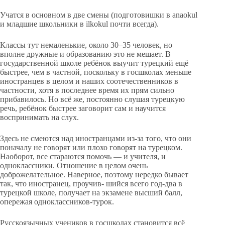
Учатся в основном в две смены (подготовишки в anaokul
и младшие школьники в ilkokul почти всегда).
Классы тут немаленькие, около 30–35 человек, но
вполне дружные и образованию это не мешает. В
государственной школе ребёнок выучит турецкий ещё
быстрее, чем в частной, поскольку в госшколах меньше
иностранцев в целом и наших соотечественников в
частности, хотя в последнее время их прям сильно
прибавилось. Но всё же, постоянно слушая турецкую
речь, ребёнок быстрее заговорит сам и научится
воспринимать на слух.
Здесь не смеются над иностранцами из-за того, что они
поначалу не говорят или плохо говорят на турецком.
Наоборот, все стараются помочь — и учителя, и
одноклассники. Отношение в целом очень
доброжелательное. Наверное, поэтому нередко бывает
так, что иностранец, проучив- шийся всего год-два в
турецкой школе, получает на экзамене высший балл,
опережая одноклассников-турок.
Русскоязычных учеников в госшколах становится всё